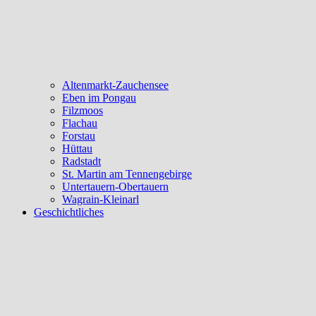
Altenmarkt-Zauchensee
Eben im Pongau
Filzmoos
Flachau
Forstau
Hüttau
Radstadt
St. Martin am Tennengebirge
Untertauern-Obertauern
Wagrain-Kleinarl
Geschichtliches