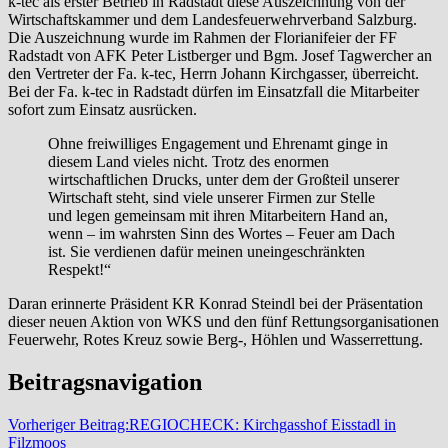
k-tec als erster Betrieb in Radstadt diese Auszeichnung von der
Wirtschaftskammer und dem Landesfeuerwehrverband Salzburg.
Die Auszeichnung wurde im Rahmen der Florianifeier der FF
Radstadt von AFK Peter Listberger und Bgm. Josef Tagwercher an
den Vertreter der Fa. k-tec, Herrn Johann Kirchgasser, überreicht.
Bei der Fa. k-tec in Radstadt dürfen im Einsatzfall die Mitarbeiter
sofort zum Einsatz ausrücken.
Ohne freiwilliges Engagement und Ehrenamt ginge in
diesem Land vieles nicht. Trotz des enormen
wirtschaftlichen Drucks, unter dem der Großteil unserer
Wirtschaft steht, sind viele unserer Firmen zur Stelle
und legen gemeinsam mit ihren Mitarbeitern Hand an,
wenn – im wahrsten Sinn des Wortes – Feuer am Dach
ist. Sie verdienen dafür meinen uneingeschränkten
Respekt!“
Daran erinnerte Präsident KR Konrad Steindl bei der Präsentation
dieser neuen Aktion von WKS und den fünf Rettungsorganisationen
Feuerwehr, Rotes Kreuz sowie Berg-, Höhlen und Wasserrettung.
Beitragsnavigation
Vorheriger Beitrag:
REGIOCHECK: Kirchgasshof Eisstadl in
Filzmoos