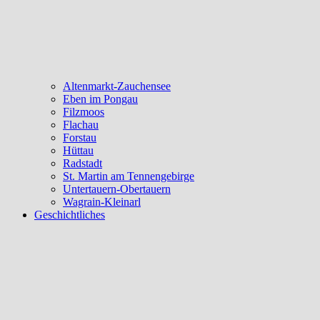
Altenmarkt-Zauchensee
Eben im Pongau
Filzmoos
Flachau
Forstau
Hüttau
Radstadt
St. Martin am Tennengebirge
Untertauern-Obertauern
Wagrain-Kleinarl
Geschichtliches